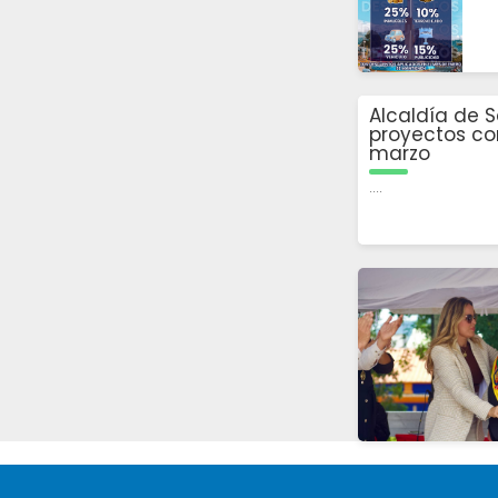
Alcaldía de S
proyectos co
marzo
....
2025-08-07