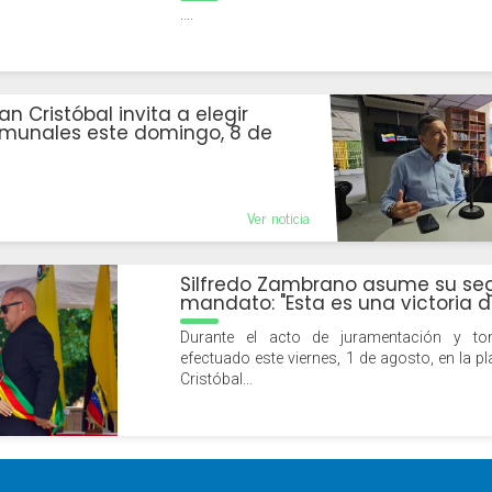
....
an Cristóbal invita a elegir
2026-03-03
munales este domingo, 8 de
Ver noticia
Silfredo Zambrano asume su s
mandato: "Esta es una victoria 
Durante el acto de juramentación y t
efectuado este viernes, 1 de agosto, en la p
Cristóbal...