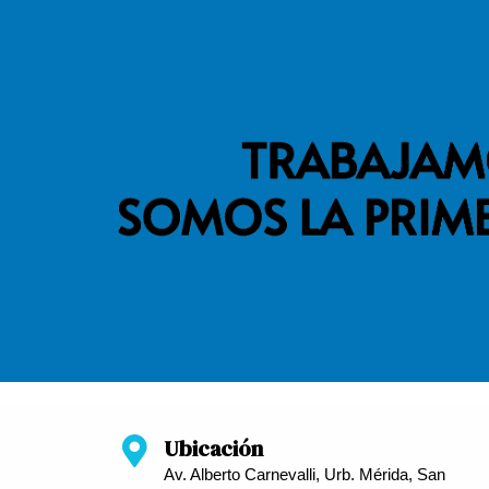
Ubicación
Av. Alberto Carnevalli, Urb. Mérida, San