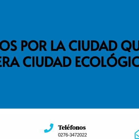
Teléfonos
0276-3472022