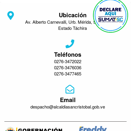
Ubicación
Av. Alberto Carnevalli, Urb. Mérida, San Cristóbal,
Estado Táchira
Teléfonos
0276-3472022
0276-3476036
0276-3477465
Email
despacho@alcaldiasancristobal.gob.ve