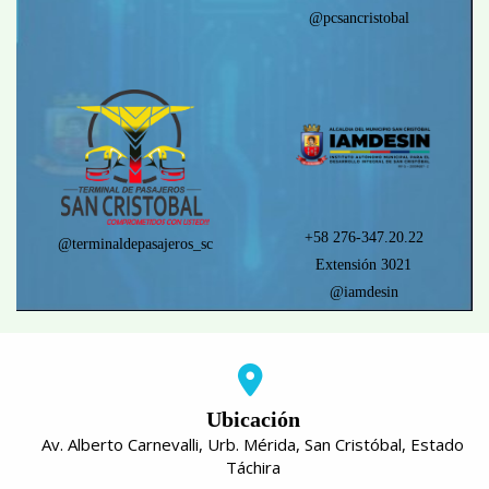
@pcsancristobal
+58 276-347.20.22
@terminaldepasajeros_sc
Extensión 3021
@iamdesin
Ubicación
Av. Alberto Carnevalli, Urb. Mérida, San Cristóbal, Estado
Táchira