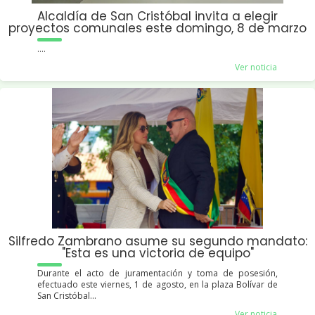
rícula de 1.300
udiantes.
Alcaldía de San Cristóbal invita a elegir
proyectos comunales este domingo, 8 de marzo
BAJO EN LA
EJE
....
UPERACIÓN DE LA
ASF
Ver noticia
LIDAD DEL SECTOR LA
CUA
VA
Con
o parte del plan de
Int
uperación de la vialidad.
Vial
UMENTO A LA PAZ
MUR
Silfredo Zambrano asume su segundo mandato:
"Esta es una victoria de equipo"
 obra escultórica
con
Durante el acto de juramentación y toma de posesión,
lizada por Ivan Romero
los
efectuado este viernes, 1 de agosto, en la plaza Bolívar de
Pér
San Cristóbal...
Ver noticia