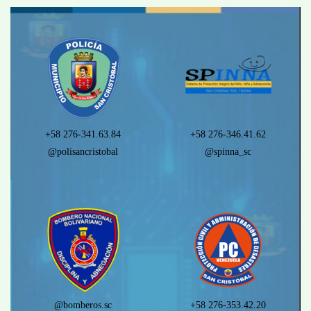
+58 276-341.63.84
+58 276-346.41.62
@polisancristobal
@spinna_sc
@bomberos.sc
+58 276-353.42.20